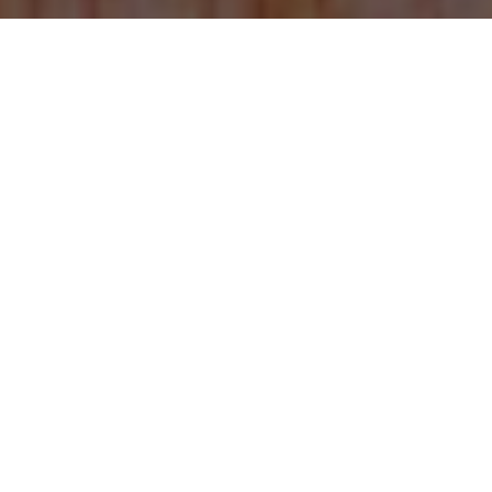
2 Importanti Orologi Replica Di Lusso Per
Festeggiare il Suo Compleanno
Tre Orologi Replica Di Lusso Perfetti Per
San Valentino
Nuovo IWC Ingenieur Automatic 40 con