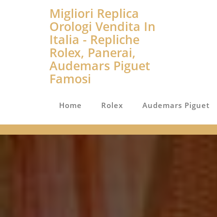
Migliori Replica
Orologi Vendita In
Italia - Repliche
Rolex, Panerai,
Audemars Piguet
Famosi
Home
Rolex
Audemars Piguet