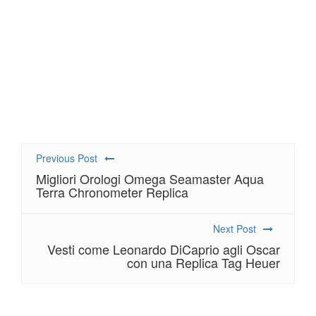
posta elettronica.
Se prendi in considerazione questi suggerimenti,
migliore replica
vedrai che trovare la
Breitling
per te non è un compito così complesso.
Previous Post
Migliori Orologi Omega Seamaster Aqua
Terra Chronometer Replica
Next Post
Vesti come Leonardo DiCaprio agli Oscar
con una Replica Tag Heuer