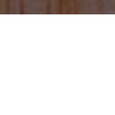
2 Importanti Orologi Replica Di Lusso Per
Festeggiare il Suo Compleanno
Tre Orologi Replica Di Lusso Perfetti Per
San Valentino