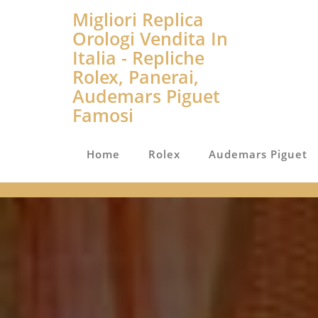
Migliori Replica
Orologi Vendita In
Italia - Repliche
Rolex, Panerai,
Audemars Piguet
Famosi
Home
Rolex
Audemars Piguet