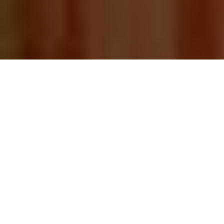
Posted by:
2016-10-21
admin
Repliche Orologi Audemars
Piguet Royal Oak Offshore Diver
Carbonio Forgiato