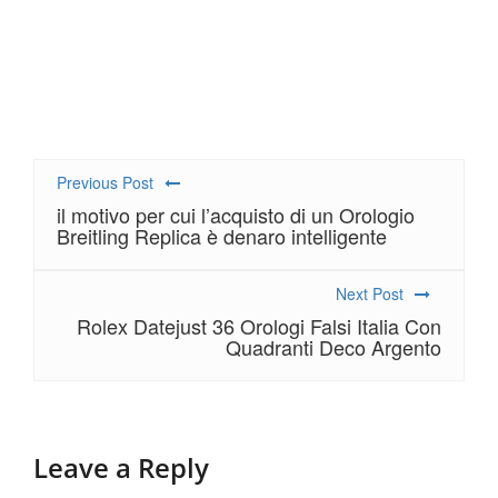
prezzo. Dentro l’orologio è lo stesso calibro Audemars
Piguet 3120 movimento automatico. Non sono sicuro
circa il prezzo, ma è più di $ 20.000.
Previous Post
il motivo per cui l’acquisto di un Orologio
Breitling Replica è denaro intelligente
Next Post
Rolex Datejust 36 Orologi Falsi Italia Con
Quadranti Deco Argento
Leave a Reply