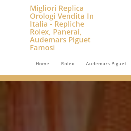
Migliori Replica
Orologi Vendita In
Italia - Repliche
Rolex, Panerai,
Audemars Piguet
Famosi
Home
Rolex
Audemars Piguet