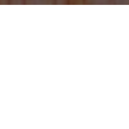
2 Importanti Orologi Replica Di Lusso Per
Festeggiare il Suo Compleanno
Tre Orologi Replica Di Lusso Perfetti Per
San Valentino
Nuovo IWC Ingenieur Automatic 40 con