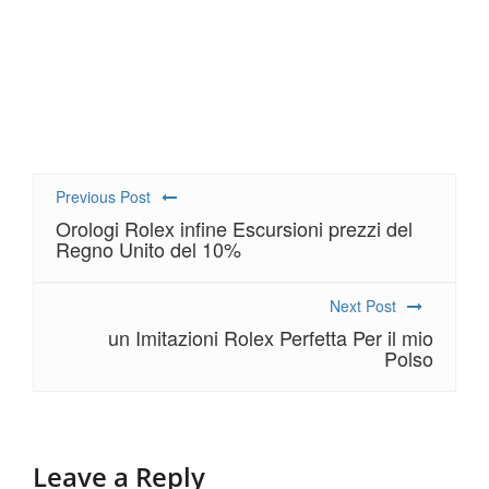
una spinta di fiducia in se stessi. E poiché si tratta di
un orologio vestito, il Day-Date è più piccolo che Rolex
orologi sportivi, le sue dimensioni sia del tutto
appropriato per il vestito abbigliamento.
Previous Post
Orologi Rolex infine Escursioni prezzi del
Regno Unito del 10%
Next Post
un Imitazioni Rolex Perfetta Per il mio
Polso
Leave a Reply